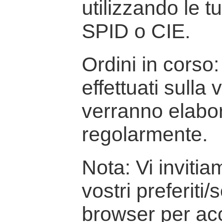
utilizzando le t
SPID o CIE.
Ordini in corso: 
effettuati sulla
verranno elabor
regolarmente.
Nota: Vi inviti
vostri preferiti/
browser per ac