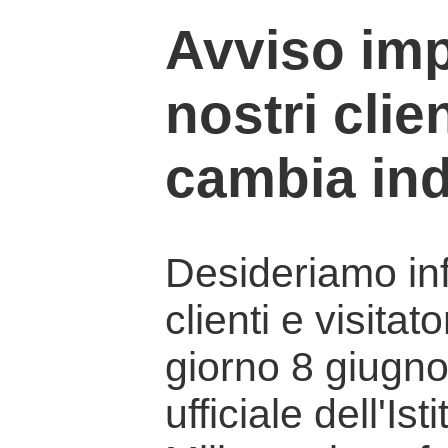
Avviso imp
nostri clien
cambia ind
Desideriamo info
clienti e visitat
giorno 8 giugno 
ufficiale dell'Is