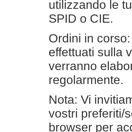
utilizzando le t
SPID o CIE.
Ordini in corso: 
effettuati sulla
verranno elabor
regolarmente.
Nota: Vi inviti
vostri preferiti/
browser per ac