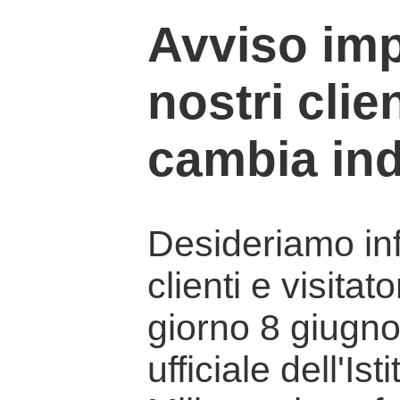
Avviso imp
nostri clien
cambia ind
Desideriamo info
clienti e visitat
giorno 8 giugno 
ufficiale dell'Is