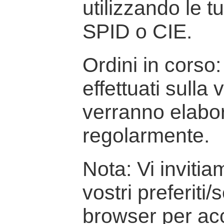
utilizzando le t
SPID o CIE.
Ordini in corso: 
effettuati sulla
verranno elabor
regolarmente.
Nota: Vi inviti
vostri preferiti/
browser per ac