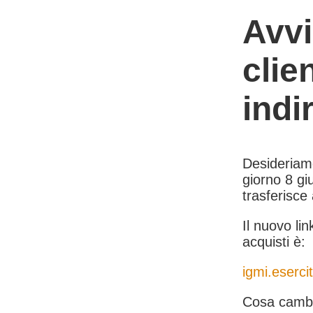
Avvi
clie
indi
Desideriamo 
giorno 8 giu
trasferisce
Il nuovo lin
acquisti è:
igmi.esercit
Cosa cambi