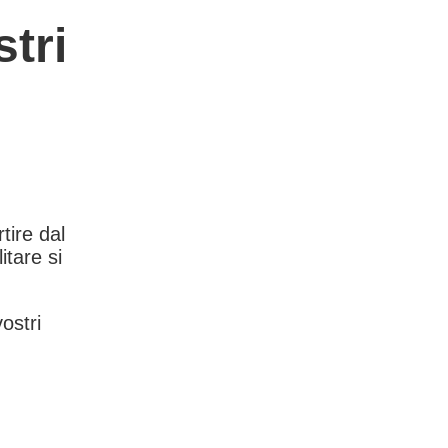
tri
rtire dal
itare si
vostri