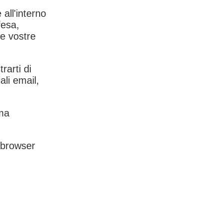
 all'interno
fesa,
le vostre
rarti di
ali email,
rma
l browser