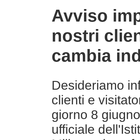
Avviso imp
nostri clien
cambia ind
Desideriamo info
clienti e visitat
giorno 8 giugno 
ufficiale dell'Is