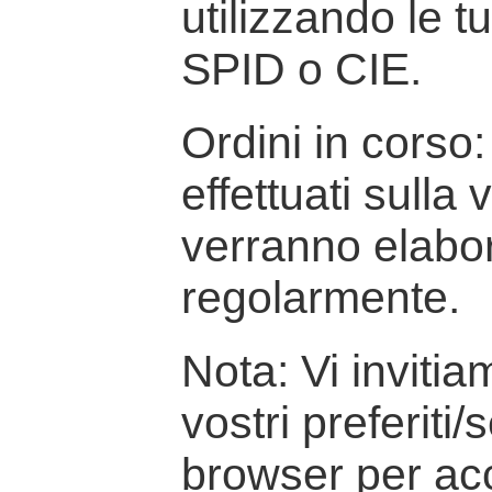
utilizzando le t
SPID o CIE.
Ordini in corso: 
effettuati sulla
verranno elabor
regolarmente.
Nota: Vi inviti
vostri preferiti/
browser per ac