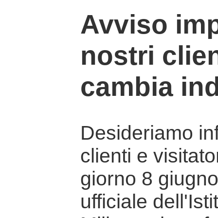
Avviso imp
nostri clien
cambia ind
Desideriamo info
clienti e visitat
giorno 8 giugno 
ufficiale dell'Is