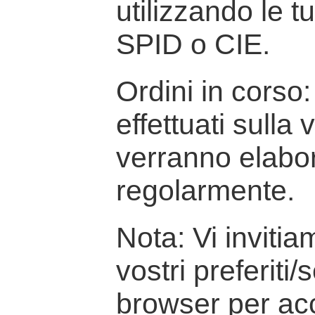
utilizzando le t
SPID o CIE.
Ordini in corso: 
effettuati sulla
verranno elabor
regolarmente.
Nota: Vi inviti
vostri preferiti/
browser per ac