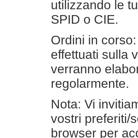
utilizzando le t
SPID o CIE.
Ordini in corso: 
effettuati sulla
verranno elabor
regolarmente.
Nota: Vi inviti
vostri preferiti/
browser per ac