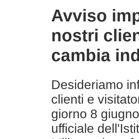
Avviso imp
nostri clien
cambia ind
Desideriamo info
clienti e visitat
giorno 8 giugno 
ufficiale dell'Is