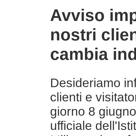
Avviso imp
nostri clien
cambia ind
Desideriamo info
clienti e visitat
giorno 8 giugno 
ufficiale dell'Is