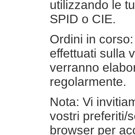
utilizzando le t
SPID o CIE.
Ordini in corso: 
effettuati sulla
verranno elabor
regolarmente.
Nota: Vi inviti
vostri preferiti/
browser per ac