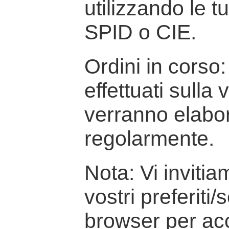
utilizzando le t
SPID o CIE.
Ordini in corso: 
effettuati sulla
verranno elabor
regolarmente.
Nota: Vi inviti
vostri preferiti/
browser per ac