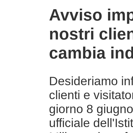
Avviso imp
nostri clien
cambia ind
Desideriamo info
clienti e visitat
giorno 8 giugno 
ufficiale dell'Is