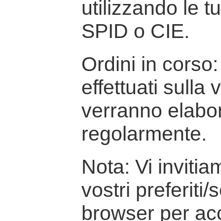
utilizzando le t
SPID o CIE.
Ordini in corso: 
effettuati sulla
verranno elabor
regolarmente.
Nota: Vi inviti
vostri preferiti/
browser per ac