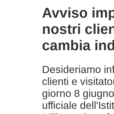
Avviso imp
nostri clien
cambia ind
Desideriamo info
clienti e visitat
giorno 8 giugno 
ufficiale dell'Is