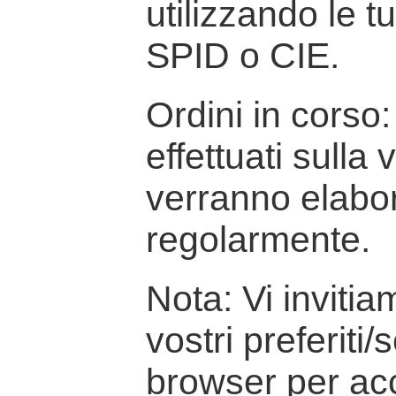
utilizzando le t
SPID o CIE.
Ordini in corso: 
effettuati sulla
verranno elabor
regolarmente.
Nota: Vi inviti
vostri preferiti/
browser per ac