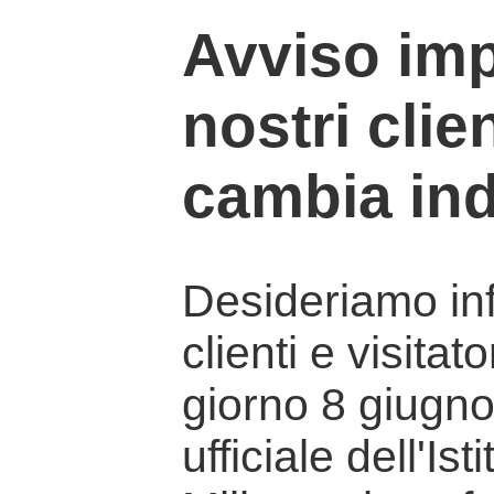
Avviso imp
nostri clien
cambia ind
Desideriamo info
clienti e visitat
giorno 8 giugno 
ufficiale dell'Is