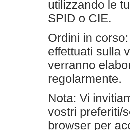
utilizzando le t
SPID o CIE.
Ordini in corso: 
effettuati sulla
verranno elabor
regolarmente.
Nota: Vi inviti
vostri preferiti/
browser per ac