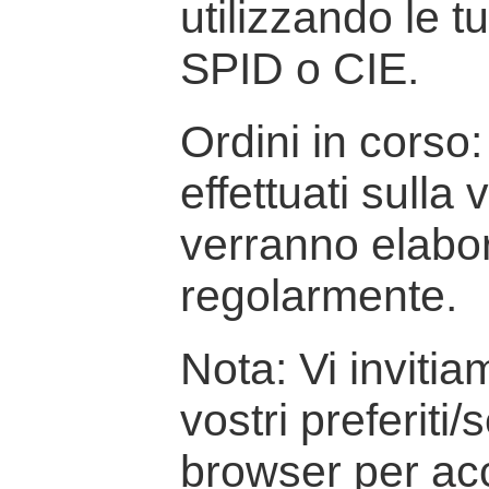
utilizzando le t
SPID o CIE.
Ordini in corso: 
effettuati sulla
verranno elabor
regolarmente.
Nota: Vi inviti
vostri preferiti/
browser per ac