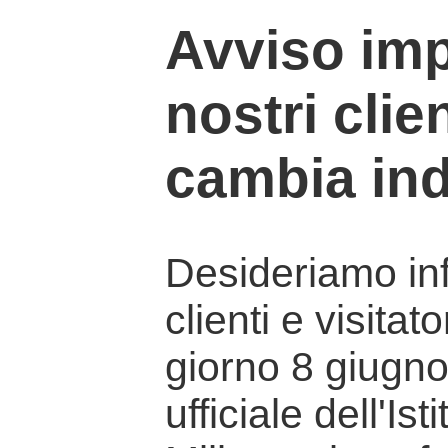
Avviso imp
nostri clien
cambia ind
Desideriamo info
clienti e visitat
giorno 8 giugno 
ufficiale dell'Is