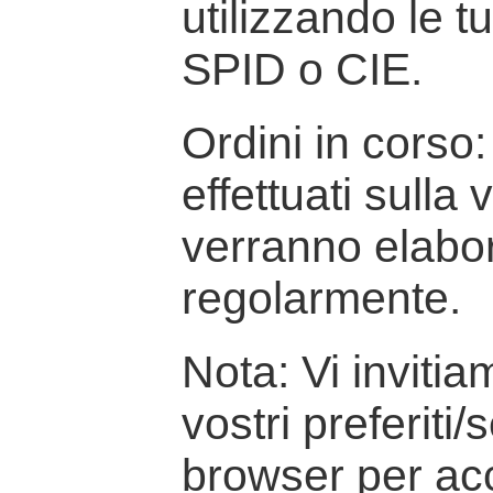
utilizzando le t
SPID o CIE.
Ordini in corso: 
effettuati sulla
verranno elabor
regolarmente.
Nota: Vi inviti
vostri preferiti/
browser per ac