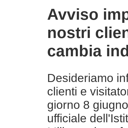
Avviso imp
nostri clien
cambia ind
Desideriamo info
clienti e visitat
giorno 8 giugno 
ufficiale dell'Is