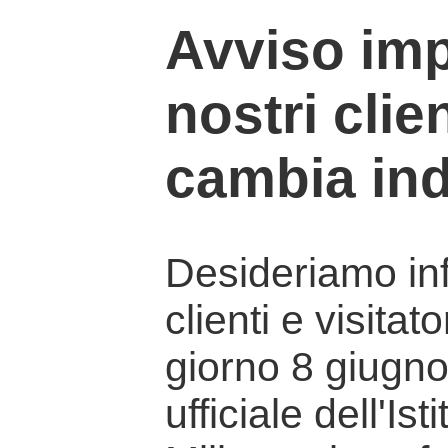
Avviso imp
nostri clien
cambia ind
Desideriamo info
clienti e visitat
giorno 8 giugno 
ufficiale dell'Is