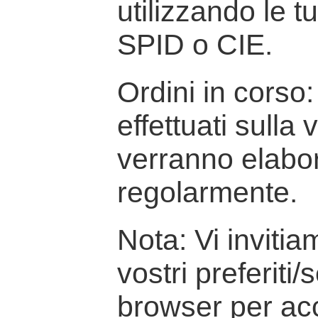
utilizzando le t
SPID o CIE.
Ordini in corso: 
effettuati sulla
verranno elabor
regolarmente.
Nota: Vi inviti
vostri preferiti/
browser per ac