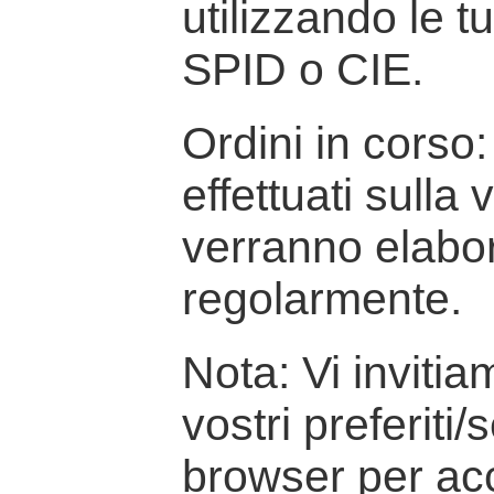
utilizzando le t
SPID o CIE.
Ordini in corso: 
effettuati sulla
verranno elabor
regolarmente.
Nota: Vi inviti
vostri preferiti/
browser per ac