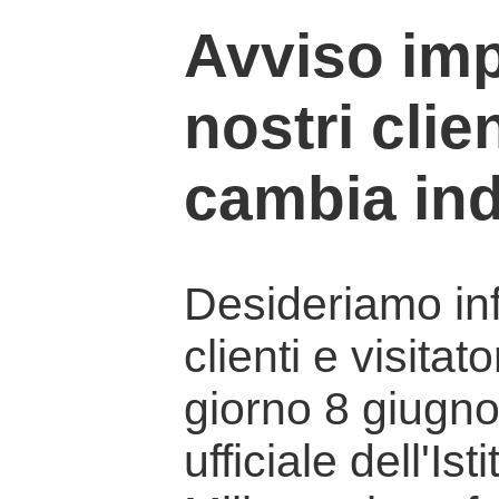
Avviso imp
nostri clien
cambia ind
Desideriamo info
clienti e visitat
giorno 8 giugno 
ufficiale dell'Is