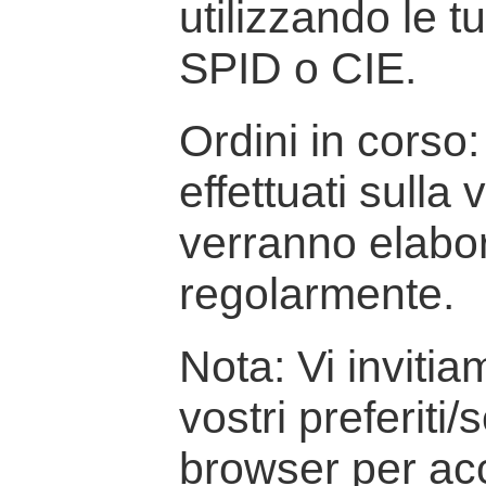
utilizzando le t
SPID o CIE.
Ordini in corso: 
effettuati sulla
verranno elabor
regolarmente.
Nota: Vi inviti
vostri preferiti/
browser per ac