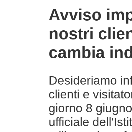
Avviso imp
nostri clien
cambia ind
Desideriamo info
clienti e visitat
giorno 8 giugno 
ufficiale dell'Is