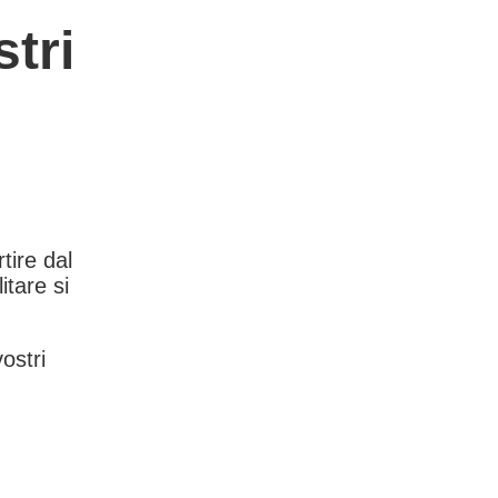
tri
rtire dal
itare si
vostri