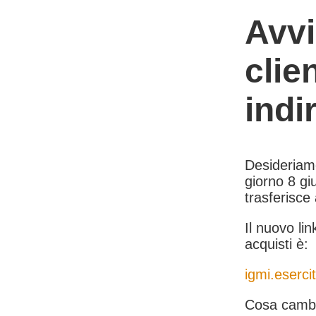
Avvi
clie
indi
Desideriamo 
giorno 8 giu
trasferisce
Il nuovo lin
acquisti è:
igmi.esercit
Cosa cambi