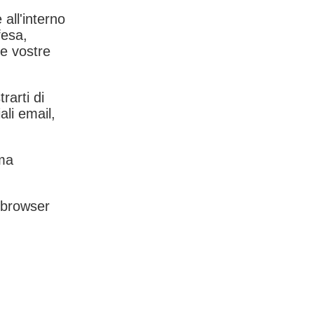
 all'interno
fesa,
le vostre
rarti di
ali email,
rma
l browser