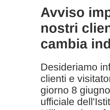
Avviso imp
nostri clien
cambia ind
Desideriamo info
clienti e visitat
giorno 8 giugno 
ufficiale dell'Is