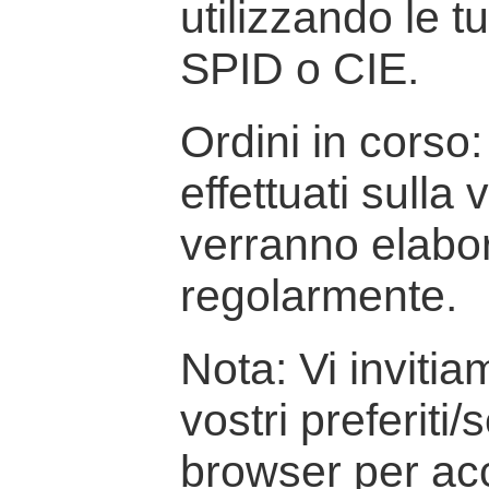
utilizzando le t
SPID o CIE.
Ordini in corso: 
effettuati sulla
verranno elabor
regolarmente.
Nota: Vi inviti
vostri preferiti/
browser per ac