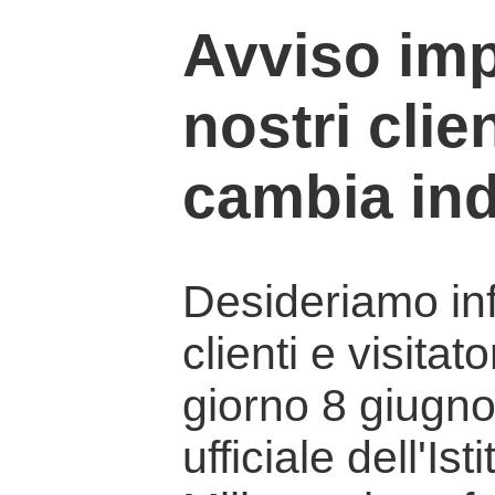
Avviso imp
nostri clien
cambia ind
Desideriamo info
clienti e visitat
giorno 8 giugno 
ufficiale dell'Is