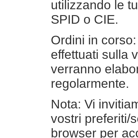
utilizzando le t
SPID o CIE.
Ordini in corso: 
effettuati sulla
verranno elabor
regolarmente.
Nota: Vi inviti
vostri preferiti/
browser per ac