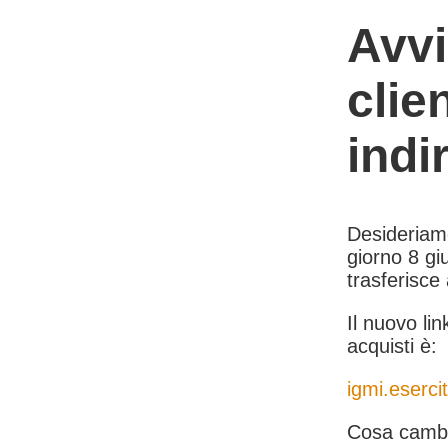
Avvi
clie
indi
Desideriamo 
giorno 8 giu
trasferisce
Il nuovo lin
acquisti è:
igmi.esercit
Cosa cambi