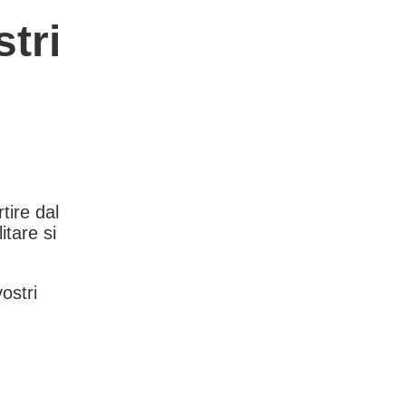
tri
rtire dal
itare si
vostri