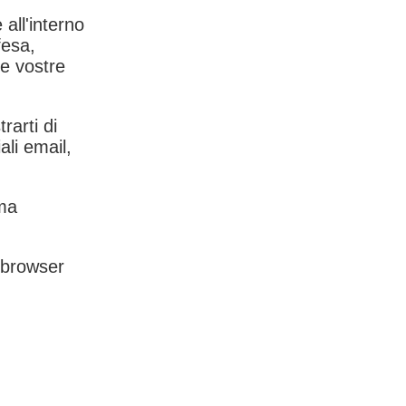
 all'interno
fesa,
le vostre
rarti di
ali email,
rma
l browser