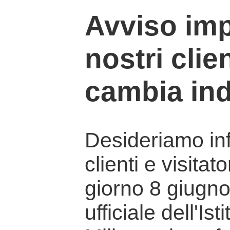
Avviso imp
nostri clien
cambia ind
Desideriamo info
clienti e visitat
giorno 8 giugno 
ufficiale dell'Is