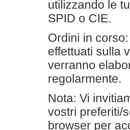
utilizzando le t
SPID o CIE.
Ordini in corso: 
effettuati sulla
verranno elabor
regolarmente.
Nota: Vi inviti
vostri preferiti/
browser per ac