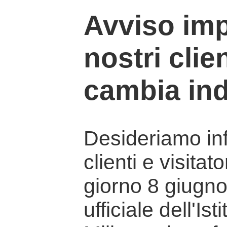
Avviso imp
nostri clien
cambia ind
Desideriamo info
clienti e visitat
giorno 8 giugno 
ufficiale dell'Is