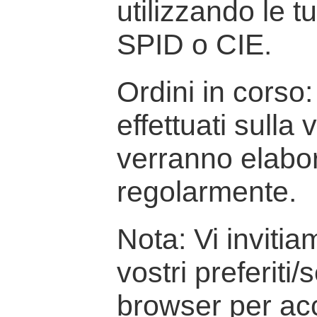
utilizzando le t
SPID o CIE.
Ordini in corso: 
effettuati sulla
verranno elabor
regolarmente.
Nota: Vi inviti
vostri preferiti/
browser per ac