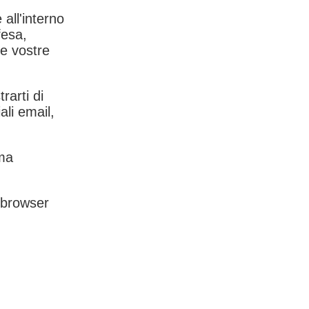
 all'interno
fesa,
le vostre
rarti di
ali email,
rma
l browser