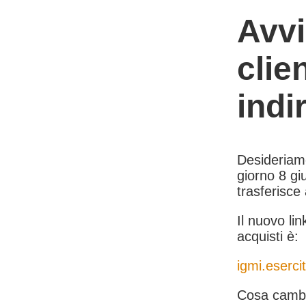
Avvi
clie
indi
Desideriamo 
giorno 8 giu
trasferisce
Il nuovo lin
acquisti è:
igmi.esercit
Cosa cambi