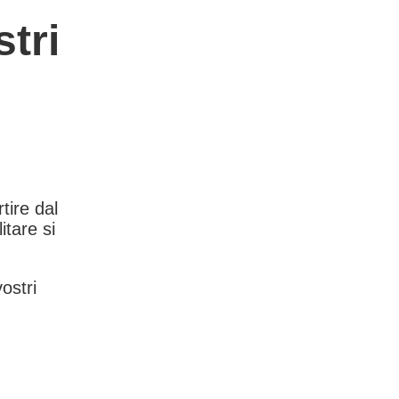
tri
rtire dal
itare si
vostri