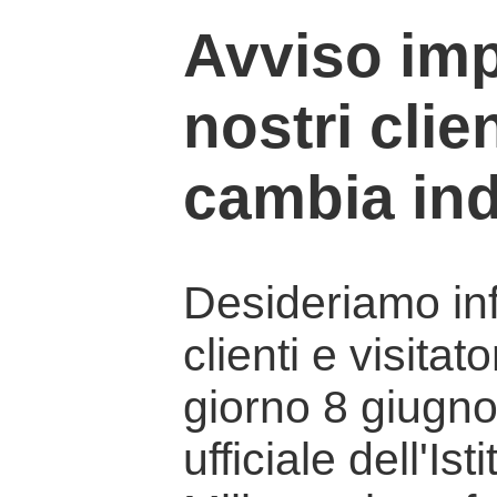
Avviso imp
nostri clien
cambia ind
Desideriamo info
clienti e visitat
giorno 8 giugno 
ufficiale dell'Is