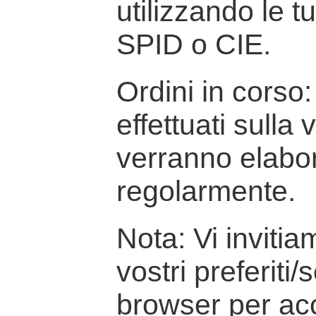
utilizzando le t
SPID o CIE.
Ordini in corso: 
effettuati sulla
verranno elabor
regolarmente.
Nota: Vi inviti
vostri preferiti/
browser per ac