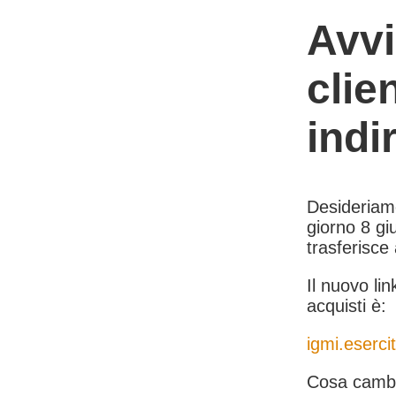
Avvi
clie
indi
Desideriamo 
giorno 8 giu
trasferisce
Il nuovo lin
acquisti è:
igmi.esercit
Cosa cambi