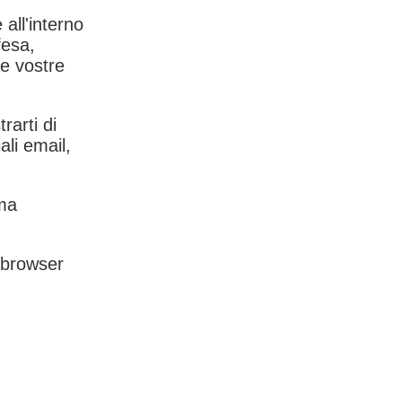
 all'interno
fesa,
le vostre
rarti di
ali email,
rma
l browser