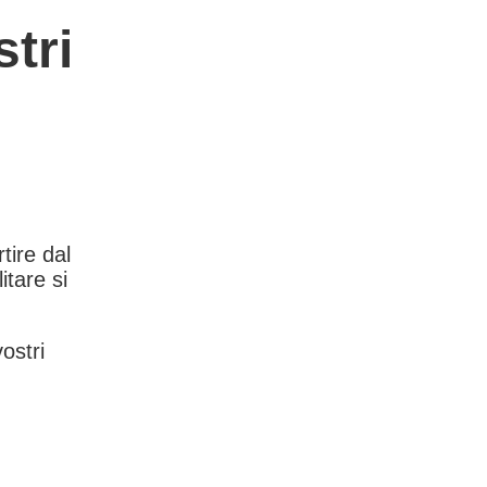
tri
rtire dal
itare si
vostri