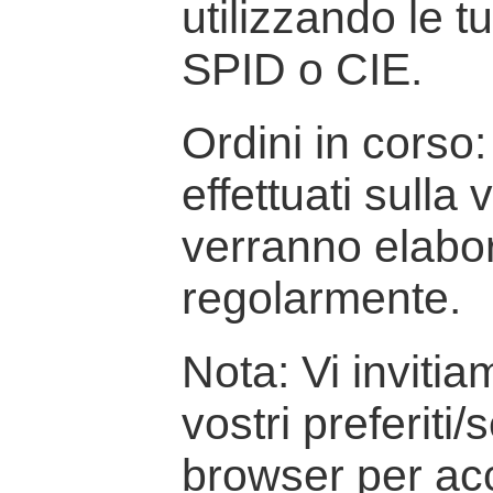
utilizzando le t
SPID o CIE.
Ordini in corso: 
effettuati sulla
verranno elabor
regolarmente.
Nota: Vi inviti
vostri preferiti/
browser per ac