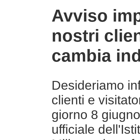
Avviso imp
nostri clien
cambia ind
Desideriamo info
clienti e visitat
giorno 8 giugno 
ufficiale dell'Is