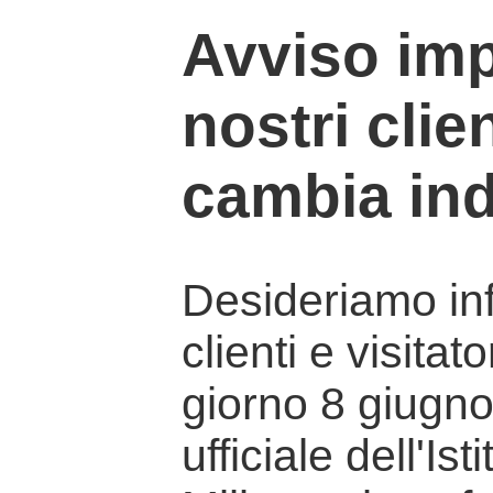
Avviso imp
nostri clien
cambia ind
Desideriamo info
clienti e visitat
giorno 8 giugno 
ufficiale dell'Is