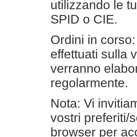
utilizzando le t
SPID o CIE.
Ordini in corso: 
effettuati sulla
verranno elabor
regolarmente.
Nota: Vi inviti
vostri preferiti/
browser per ac