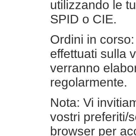
utilizzando le t
SPID o CIE.
Ordini in corso: 
effettuati sulla
verranno elabor
regolarmente.
Nota: Vi inviti
vostri preferiti/
browser per ac