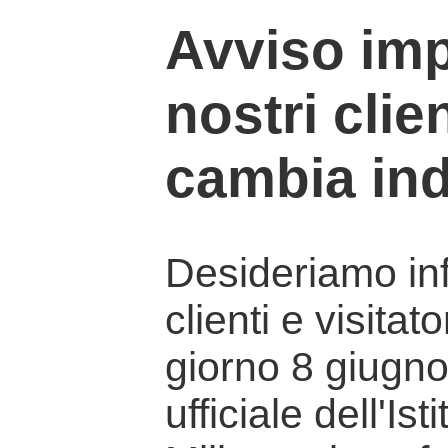
Avviso imp
nostri clien
cambia ind
Desideriamo info
clienti e visitat
giorno 8 giugno 
ufficiale dell'Is