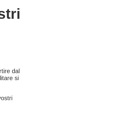
tri
rtire dal
itare si
vostri