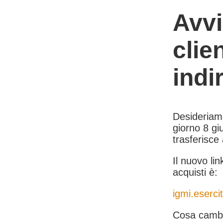
Avvi
clie
indi
Desideriamo 
giorno 8 giu
trasferisce
Il nuovo lin
acquisti è:
igmi.esercit
Cosa cambi