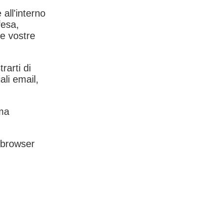
 all'interno
fesa,
le vostre
rarti di
ali email,
rma
l browser