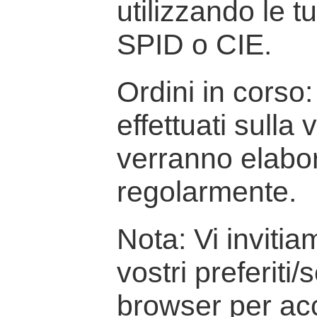
utilizzando le t
SPID o CIE.
Ordini in corso: 
effettuati sulla
verranno elabor
regolarmente.
Nota: Vi inviti
vostri preferiti/
browser per ac