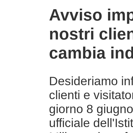
Avviso imp
nostri clien
cambia ind
Desideriamo info
clienti e visitat
giorno 8 giugno 
ufficiale dell'Is