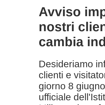
Avviso imp
nostri clien
cambia ind
Desideriamo info
clienti e visitat
giorno 8 giugno 
ufficiale dell'Is