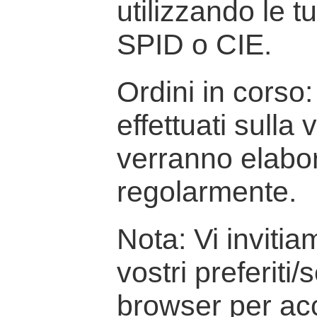
utilizzando le t
SPID o CIE.
Ordini in corso: 
effettuati sulla
verranno elabor
regolarmente.
Nota: Vi inviti
vostri preferiti/
browser per ac