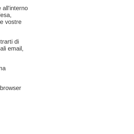
 all'interno
fesa,
le vostre
rarti di
ali email,
rma
l browser