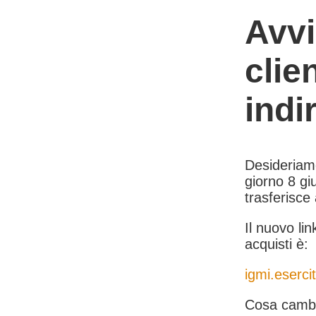
Avvi
clie
indi
Desideriamo 
giorno 8 giu
trasferisce
Il nuovo lin
acquisti è:
igmi.esercit
Cosa cambi