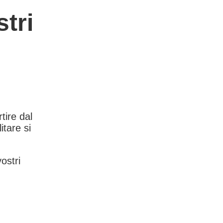
tri
rtire dal
itare si
vostri