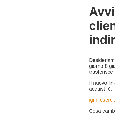
Avvi
clie
indi
Desideriamo 
giorno 8 giu
trasferisce
Il nuovo lin
acquisti è:
igmi.esercit
Cosa cambi