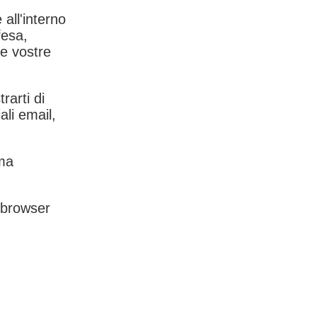
 all'interno
fesa,
le vostre
rarti di
ali email,
rma
l browser