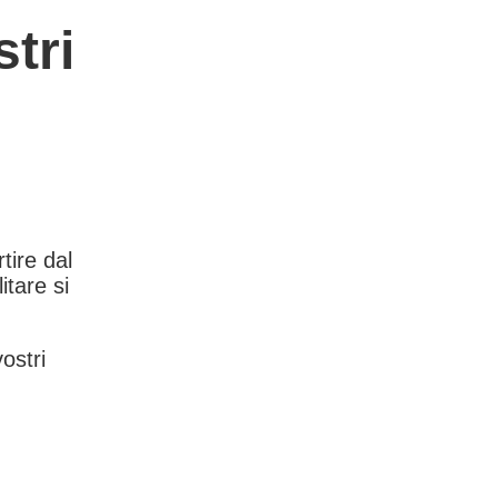
tri
rtire dal
itare si
vostri