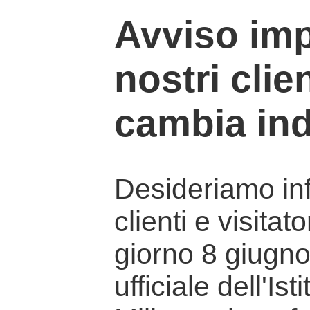
Avviso imp
nostri clien
cambia ind
Desideriamo info
clienti e visitat
giorno 8 giugno 
ufficiale dell'Is