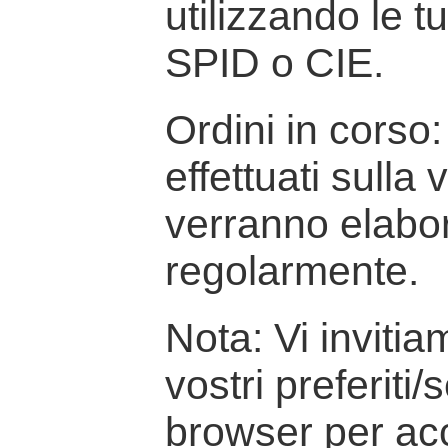
utilizzando le t
SPID o CIE.
Ordini in corso: 
effettuati sulla
verranno elabor
regolarmente.
Nota: Vi inviti
vostri preferiti/
browser per ac