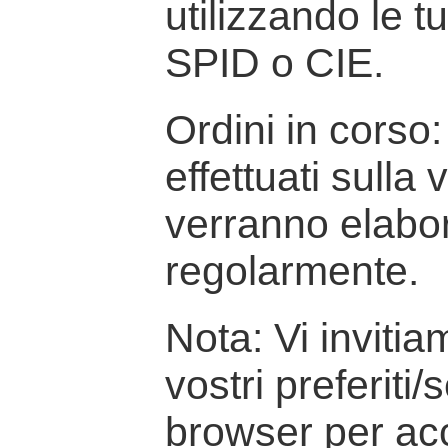
utilizzando le t
SPID o CIE.
Ordini in corso: 
effettuati sulla
verranno elabor
regolarmente.
Nota: Vi inviti
vostri preferiti/
browser per ac