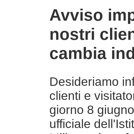
Avviso imp
nostri clien
cambia ind
Desideriamo info
clienti e visitat
giorno 8 giugno 
ufficiale dell'Is