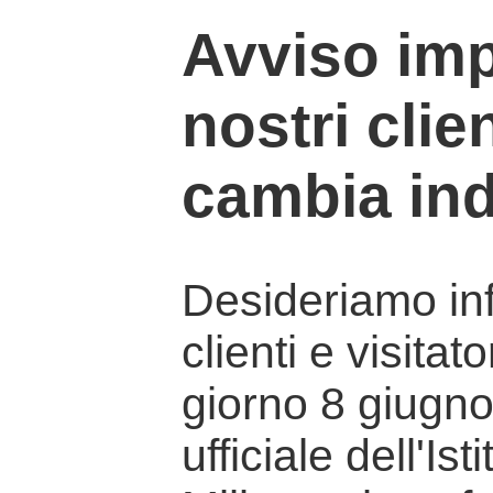
Avviso imp
nostri clien
cambia ind
Desideriamo info
clienti e visitat
giorno 8 giugno 
ufficiale dell'Is