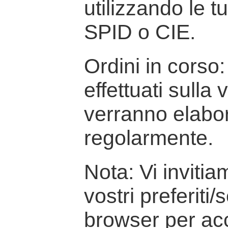
utilizzando le t
SPID o CIE.
Ordini in corso: 
effettuati sulla
verranno elabor
regolarmente.
Nota: Vi inviti
vostri preferiti/
browser per ac