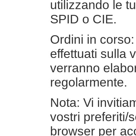
utilizzando le t
SPID o CIE.
Ordini in corso: 
effettuati sulla
verranno elabor
regolarmente.
Nota: Vi inviti
vostri preferiti/
browser per ac