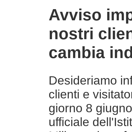
Avviso imp
nostri clien
cambia ind
Desideriamo info
clienti e visitat
giorno 8 giugno 
ufficiale dell'Is