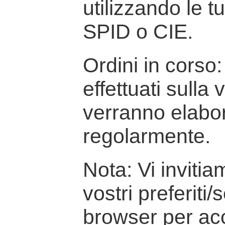
utilizzando le t
SPID o CIE.
Ordini in corso: 
effettuati sulla
verranno elabor
regolarmente.
Nota: Vi inviti
vostri preferiti/
browser per ac