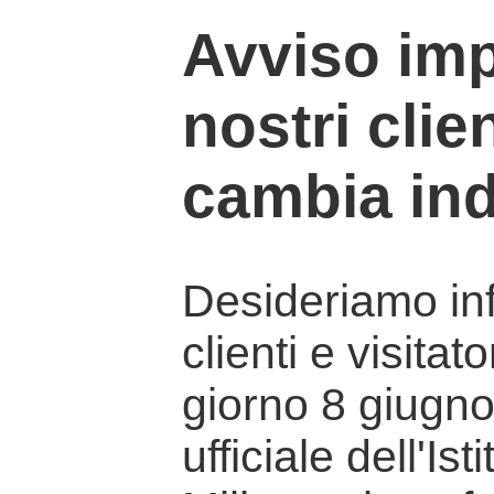
Avviso imp
nostri clien
cambia ind
Desideriamo info
clienti e visitat
giorno 8 giugno 
ufficiale dell'Is