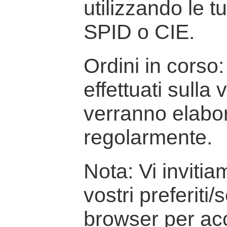
utilizzando le t
SPID o CIE.
Ordini in corso: 
effettuati sulla
verranno elabor
regolarmente.
Nota: Vi inviti
vostri preferiti/
browser per ac