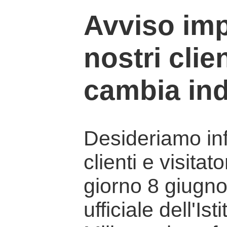
Avviso imp
nostri clien
cambia ind
Desideriamo info
clienti e visitat
giorno 8 giugno 
ufficiale dell'Is