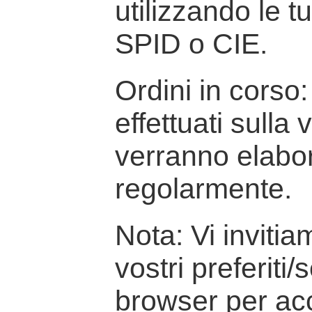
utilizzando le t
SPID o CIE.
Ordini in corso: 
effettuati sulla
verranno elabor
regolarmente.
Nota: Vi inviti
vostri preferiti/
browser per ac