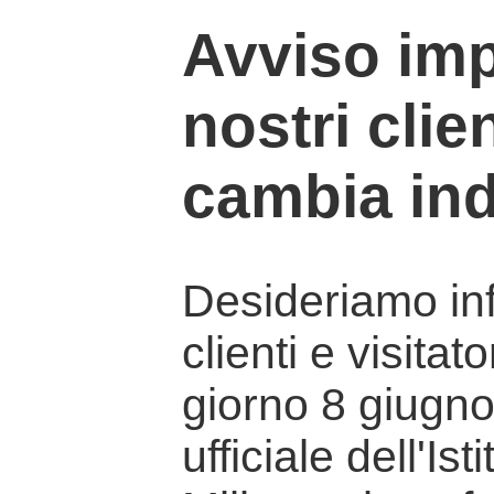
Avviso imp
nostri clien
cambia ind
Desideriamo info
clienti e visitat
giorno 8 giugno 
ufficiale dell'Is