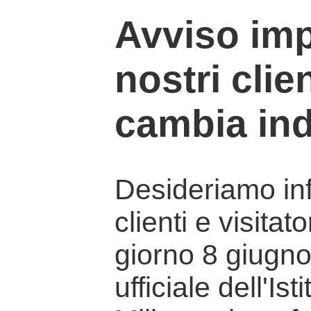
Avviso imp
nostri clien
cambia ind
Desideriamo info
clienti e visitat
giorno 8 giugno 
ufficiale dell'Is