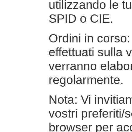
utilizzando le t
SPID o CIE.
Ordini in corso: 
effettuati sulla
verranno elabor
regolarmente.
Nota: Vi inviti
vostri preferiti/
browser per ac