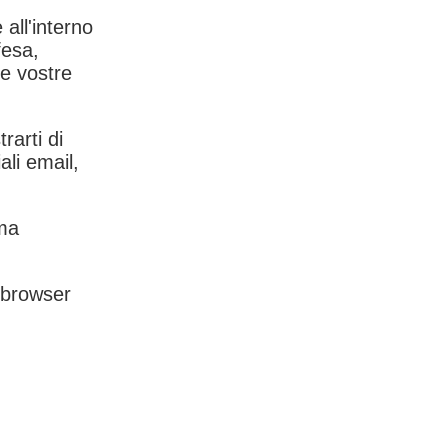
 all'interno
fesa,
le vostre
rarti di
ali email,
rma
l browser