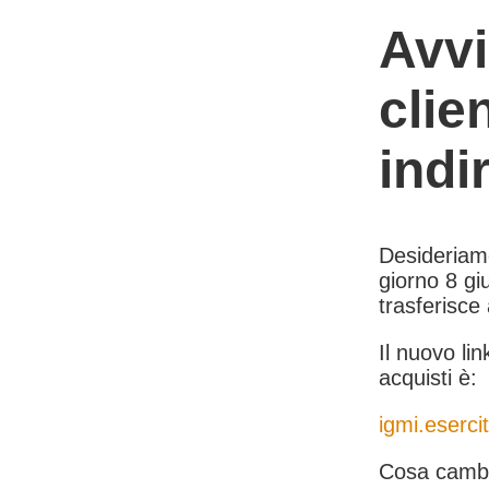
Avvi
clie
indi
Desideriamo 
giorno 8 giu
trasferisce
Il nuovo lin
acquisti è:
igmi.esercit
Cosa cambi