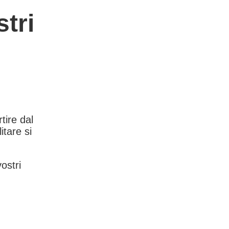
tri
rtire dal
itare si
vostri