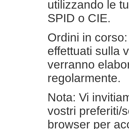
utilizzando le t
SPID o CIE.
Ordini in corso: 
effettuati sulla
verranno elabor
regolarmente.
Nota: Vi inviti
vostri preferiti/
browser per ac