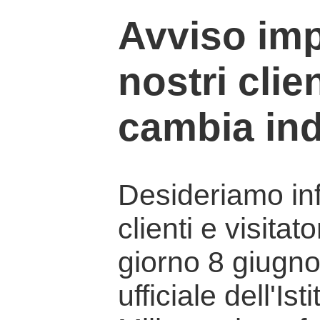
Avviso imp
nostri clien
cambia ind
Desideriamo info
clienti e visitat
giorno 8 giugno 
ufficiale dell'Is