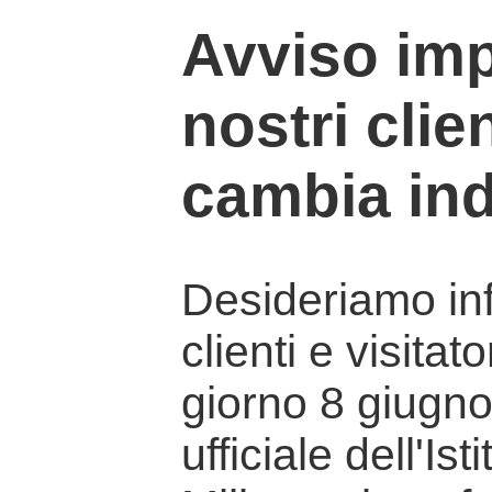
Avviso imp
nostri clien
cambia ind
Desideriamo info
clienti e visitat
giorno 8 giugno 
ufficiale dell'Is