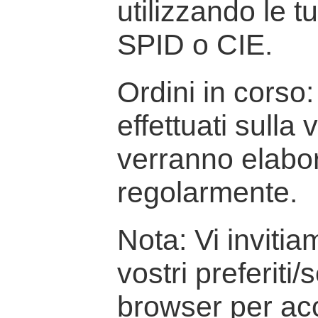
utilizzando le t
SPID o CIE.
Ordini in corso: 
effettuati sulla
verranno elabor
regolarmente.
Nota: Vi inviti
vostri preferiti/
browser per ac