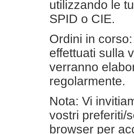
utilizzando le t
SPID o CIE.
Ordini in corso: 
effettuati sulla
verranno elabor
regolarmente.
Nota: Vi inviti
vostri preferiti/
browser per ac