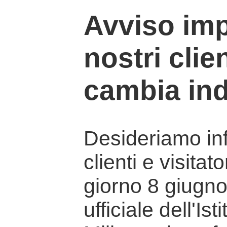
Avviso imp
nostri clien
cambia ind
Desideriamo info
clienti e visitat
giorno 8 giugno 
ufficiale dell'Is