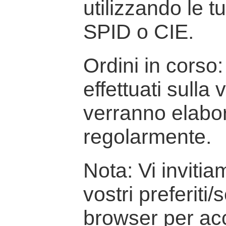
utilizzando le t
SPID o CIE.
Ordini in corso: 
effettuati sulla
verranno elabor
regolarmente.
Nota: Vi inviti
vostri preferiti/
browser per ac