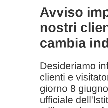
Avviso imp
nostri clien
cambia ind
Desideriamo info
clienti e visitat
giorno 8 giugno 
ufficiale dell'Is