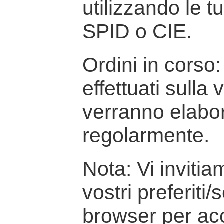
utilizzando le t
SPID o CIE.
Ordini in corso: 
effettuati sulla
verranno elabor
regolarmente.
Nota: Vi inviti
vostri preferiti/
browser per ac