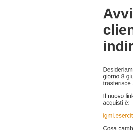
Avvi
clie
indi
Desideriamo 
giorno 8 giu
trasferisce
Il nuovo lin
acquisti è:
igmi.esercit
Cosa cambi