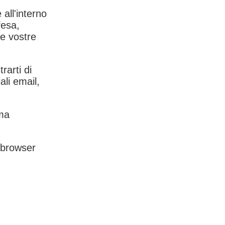
 all'interno
fesa,
le vostre
rarti di
ali email,
rma
l browser