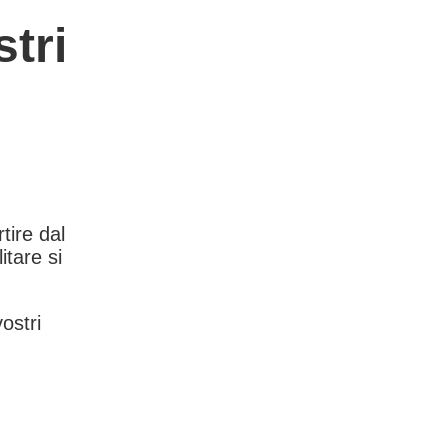
tri
rtire dal
itare si
vostri