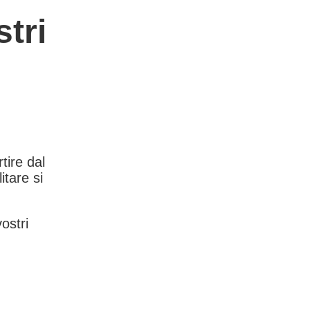
tri
rtire dal
itare si
vostri