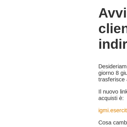
Avvi
clie
indi
Desideriamo 
giorno 8 giu
trasferisce
Il nuovo lin
acquisti è:
igmi.esercit
Cosa cambi