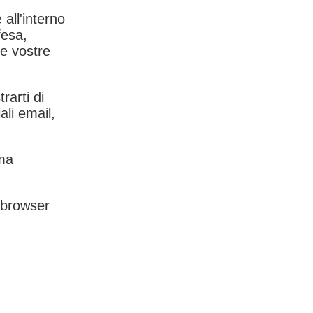
 all'interno
fesa,
le vostre
rarti di
ali email,
rma
l browser